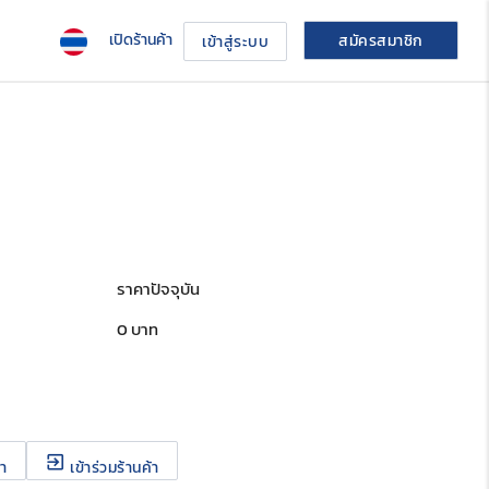
เปิดร้านค้า
สมัครสมาชิก
เข้าสู่ระบบ
ราคาปัจจุบัน
0
บาท
exit_to_app
้า
เข้าร่วมร้านค้า