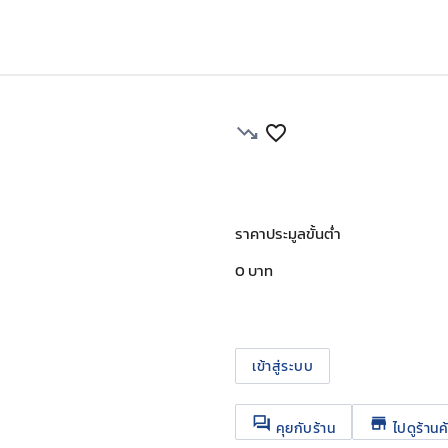
trending_down
favorite_border
ราคาประมูลขั้นต่ำ
0 บาท
เข้าสู่ระบบ
question_answer
store
คุยกับร้าน
ไปดูร้านค