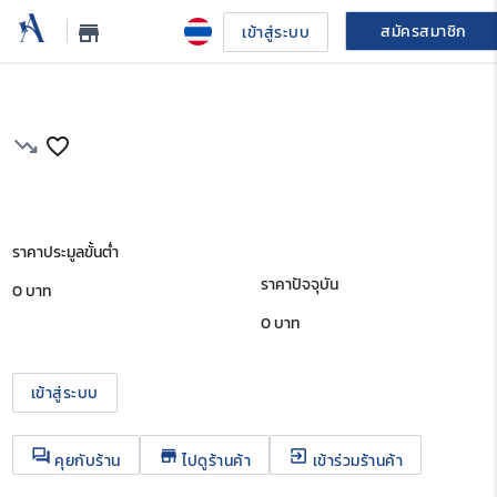
สมัครสมาชิก
store_mall_directory
เข้าสู่ระบบ
trending_down
favorite_border
ราคาประมูลขั้นต่ำ
ราคาปัจจุบัน
0 บาท
0
บาท
เข้าสู่ระบบ
question_answer
store
exit_to_app
คุยกับร้าน
ไปดูร้านค้า
เข้าร่วมร้านค้า