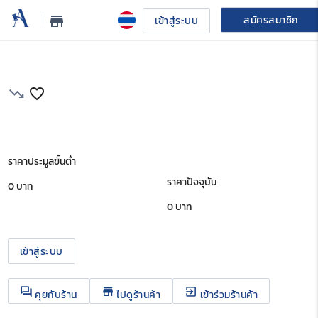
สมัครสมาชิก
store_mall_directory
เข้าสู่ระบบ
trending_down
favorite_border
ราคาประมูลขั้นต่ำ
ราคาปัจจุบัน
0 บาท
0
บาท
เข้าสู่ระบบ
question_answer
store
exit_to_app
คุยกับร้าน
ไปดูร้านค้า
เข้าร่วมร้านค้า