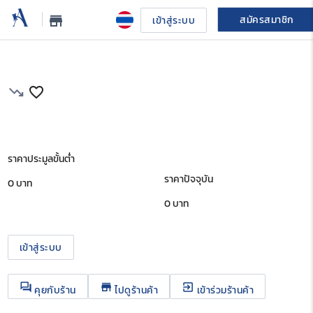
สมัครสมาชิก
store_mall_directory
เข้าสู่ระบบ
trending_down
favorite_border
ราคาประมูลขั้นต่ำ
ราคาปัจจุบัน
0 บาท
0
บาท
เข้าสู่ระบบ
question_answer
store
exit_to_app
คุยกับร้าน
ไปดูร้านค้า
เข้าร่วมร้านค้า