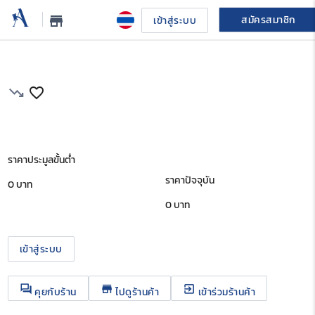
สมัครสมาชิก
store_mall_directory
เข้าสู่ระบบ
trending_down
favorite_border
ราคาประมูลขั้นต่ำ
ราคาปัจจุบัน
0 บาท
0
บาท
เข้าสู่ระบบ
question_answer
store
exit_to_app
คุยกับร้าน
ไปดูร้านค้า
เข้าร่วมร้านค้า