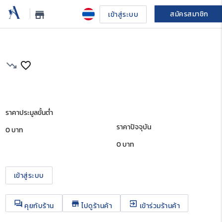
สมัครสมาชิก
store_mall_directory
เข้าสู่ระบบ
trending_down
favorite_border
ราคาประมูลขั้นต่ำ
ราคาปัจจุบัน
0 บาท
0
บาท
เข้าสู่ระบบ
question_answer
store
exit_to_app
คุยกับร้าน
ไปดูร้านค้า
เข้าร่วมร้านค้า