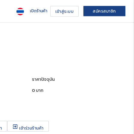
เปิดร้านค้า
สมัครสมาชิก
เข้าสู่ระบบ
ราคาปัจจุบัน
0
บาท
exit_to_app
้า
เข้าร่วมร้านค้า