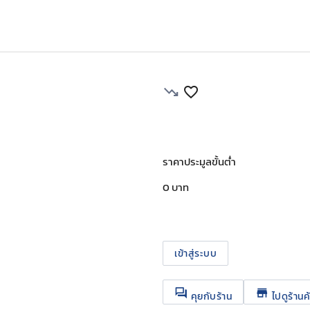
trending_down
favorite_border
ราคาประมูลขั้นต่ำ
0 บาท
เข้าสู่ระบบ
question_answer
store
คุยกับร้าน
ไปดูร้านค