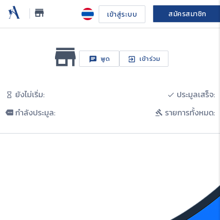
store_mall_directory
สมัครสมาชิก
เข้าสู่ระบบ
store_mall_directory
พูด
เข้าร่วม
chat
exit_to_app
คุย
ยังไม่เริ่ม:
ประมูลเสร็จ:
hourglass_empty
done
กำลังประมูล:
รายการทั้งหมด:
more
gavel