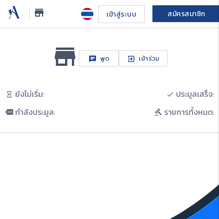
store_mall_directory
สมัครสมาชิก
เข้าสู่ระบบ
store_mall_directory
พูด
เข้าร่วม
chat
exit_to_app
คุย
ยังไม่เริ่ม:
ประมูลเสร็จ:
hourglass_empty
done
กำลังประมูล:
รายการทั้งหมด:
more
gavel