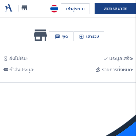
store_mall_directory
สมัครสมาชิก
เข้าสู่ระบบ
store_mall_directory
พูด
เข้าร่วม
chat
exit_to_app
คุย
ยังไม่เริ่ม:
ประมูลเสร็จ:
hourglass_empty
done
กำลังประมูล:
รายการทั้งหมด:
more
gavel